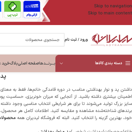
Skip to navigation
Skip to main content
ورود / ثبت نام
دسته بندی کالاها
بـــرنـــدها
صفحه اصلی
بلاگ
خرید 
پد 
داشتن پد و نوار بهداشتی مناسب در دوره قاعدگی خانم‌ها، فقط به معنای 
مراقبت صورت
پاک کننده و شوینده
مراقبت چشم و ابرو
مراقبت بد
اطمینان بیشتری داشته باشید. از آنجایی که میزان خونریزی، حساسیت پوست
ضد آفتاب
شوینده صورت
سرم و کرم دور چشم
روغن و لوسی
سایز بزرگ تولید می‌شوند تا برای هر شرایطی انتخاب مناسبی وجود داشته باشد
ضد جوش و آکنه
دستمال مرطوب
ضد چروک دور چشم
روشن کننده 
برندهای شناخته‌شده مشاهده و مقایسه کنید. اطلاعات کامل هر محصول، 
ضد چروک
آرایش پاک کن و میسلار واتر
ضد تیرگی و پف دور چشم
اسکراب بدن
خود، بهترین گزینه را انتخاب کنید. البته که فروشگاه لیدیران همه
محصولا
سرم صورت
تونر و تونیک
مرطوب کننده دور چشم
ست مراقبت 
ضد لک و روشن کننده
پاک کننده آرایش چشم
خانه
/
محصولات
/
بهداشت شخصی
/
پد و نوار بهداشتی