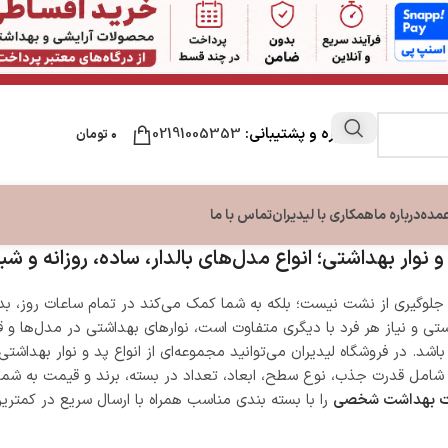
مشاوره و پشتیبانی:
02191005353
۰
تومان
عمده
درباره ما
همکاری با لیدیران
تماس با ما
و نوار بهداشتی؛ انواع مدل‌های بالدار، ساده، روزانه و شبا
جلوگیری از نشت نیست؛ بلکه به شما کمک می‌کند در تمام ساعات روز، بدو
ن
مراقبت لب
مراقبت دست و ناخن
مراقبت پا
ی و نیاز هر فرد با دیگری متفاوت است، نوارهای بهداشتی در مدل‌ها و ق
ون بدن
نرم کننده و بالم لب
تقویت کننده ناخن
کرم ترک پا
. در فروشگاه لیدیران می‌توانید مجموعه‌ای از انواع پد و نوار بهداشتی را 
بدن
کرم دست و ناخن
شامل قدرت جذب، نوع سطح، ابعاد، تعداد در بسته، برند و قیمت به شما
ت بهداشت شخصی
را با بسته بندی مناسب همراه با ارسال سریع در کمتر
بدن