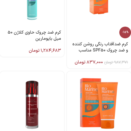
کرم ضد چروک حاوی کلاژن 50
-15%
میل بایومارین
کرم ضدآفتاب رنگی روشن کننده
و ضد چروک SPF50 مناسب
۱,۲۸۴,۶۸۳
تومان
پوست چرب 50 میل (بژ روشن)
۸۳۷,۰۰۰
تومان
۹۸۷,۳۷۱
بایومارین
تومان