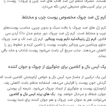
هستند. مصرف منظم این ضد آفتاب های ضد چین و چروک؛ پوست را
در برابر آسیب‌های محیطی ایمن نگه می‌دارد.
کرم ژل ضد چروک مخصوص پوست چرب و مختلط
کرم ژل های ضد چروک با بافت سبک و بدون چربی، مناسب پوست‌های
چرب و مختلط است. کرم ژل ضد چروک دور چشم مدل C10 آردن سی
فکتور،
کرم ژل رتینالدئید تایم ویت ویتالیر
، کرم ژل ضد لک و ضد چروک
حاوی ویتامین سی ویتالیر رطوبت پوست را تامین کرده و خطوط ریز را
کاهش می‌دهند. جذب سریع آن باعث می‌شود پوست شاداب و مات باقی
بماند.
پک آیس بال و کلامین برای جلوگیری از چروک و جوان کننده
این پک ترکیبی از ماساژ سرد آیس بال و خواص آرام‌بخش کلامین است که
گردش خون پوست را افزایش می‌دهد. استفاده منظم باعث کاهش پف،
آرام‌سازی پوست و جلوگیری از ایجاد چروک می‌شود. نتیجه آن پوستی
جوان، شفاف و سرحال خواهد بود. پ
ک های برند آیس بال و کلامین
می‌توانند هم به عنوان ضد چروک و هم جوان کننده برای شما پوست
صورت و گردن و حتی دست شما استفاده شوند.