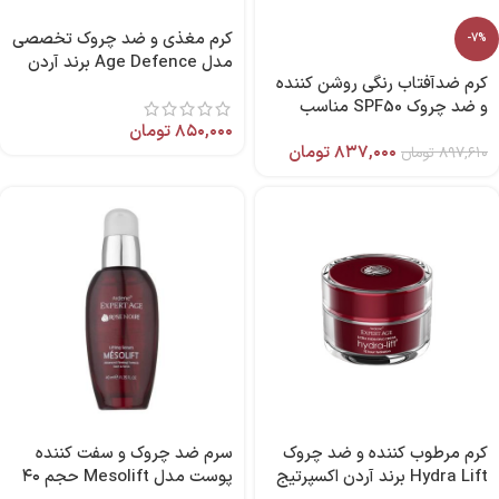
کرم مغذی و ضد چروک تخصصی
-7%
مدل Age Defence برند آردن
کرم ضدآفتاب رنگی روشن کننده
اکسپرتیج
و ضد چروک SPF50 مناسب
پوست خشک 50 میل (بژ
۸۵۰,۰۰۰
تومان
۸۳۷,۰۰۰
تومان
۸۹۷,۶۱۰
تومان
روشن)بایومارین
کرم مرطوب کننده و ضد چروک
سرم ضد چروک و سفت کننده
Hydra Lift برند آردن اکسپرتیج
پوست مدل Mesolift حجم ۴۰