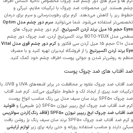
کرم ها و سرم های دور چشم ضد چروک مخصوص ناحیه حساس اطراف
چشم هستند. این محصولات ضد چروک با ترکیبات ملایم، تیرگی و
خطوط ریز را کاهش می‌دهند. کرم برای رطوبت‌رسانی و سرم برای درمان
تخصصی‌تر استفاده می‌شود. شما می‌توانید
سرم دور چشم مدل Optim
Eyes حجم ۱۵ میل برند آردن اکسپرتیج
، کرم دور چشم چروک های
سطحی مدل BOTO-YEUX برند اکسپرتیج آردن، ضد چروک دور چشم
مدل C10 حجم 15 میل آردن سی فکتور و
کرم دور چشم قوی مدل Vital
Eye برند آردن اکسپرتیج
را از فروشگاه لیدیران تهیه کنید و با مصرف
منظم به روشن‌تر شدن و جوانی پوست اطراف چشم خود کمک کنید.
ضد آفتاب های ضد چروک پوست
ضد آفتاب ضد چروک علاوه بر محافظت در برابر اشعه‌های UVA و UVB، با
ترکیبات ضد پیری از ایجاد لک و خطوط جلوگیری می‌کند.
کرم ضد آفتاب
ضد چروک SPF50 برند سان سیف مدل بی رنگ مناسب انواع پوست
کرم
ضد آفتاب ضد چروک ایج ریپیر نیوژن SPF50 (بژ طبیعی) و
فلوئید
ضد آفتاب ضد چروک ایج ریپیر نیوژن SPF50 (فاقد رنگ)آردن سولاریس
و کرم ضد آفتاب ضد چروک SPF50 برند سان سیف رنگ بژ روشن بافت
سبکی دارند و مناسب استفاده روزانه و حتی پایه برای زیر
لوازم آرایشی