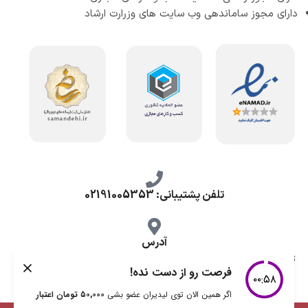
دارای مجوز ساماندهی وب سایت های وزرارت ارشاد
تلفن پشتیبانی: 02191005353
آدرس
تهران، طرشت شمالی، خ محمد حسینی، کوچه گلناز شرقی، پلاک 10.