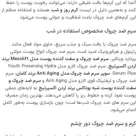
آنجا که این کرم‌ها بافت غلیظی دارند؛ می‌توانند رطوبت پوست را حفظ
کنند و به‌همین دلیل در لیست
کرم روز و شب
هستند و استفاده منظم از
این کرم‌های ضد چروک باعث شفافیت و جوانی پوست می‌شود.
سرم ضد چروک مخصوص استفاده در شب
سرم ضد چروک با بافت سبک و جذب سریع، حاوی مواد فعال مانند
رتینول و هیالورونیک اسید است. سرم ضد چروک انواع پوست مولتی
پپتاید ویتالیر،
سرم ضد چروک و سفت کننده پوست مدل Mesolift برند
آردن اکسپرتیج
، سرم ضد چروک الارو مدل Youth Preserving Hydra
Serum Plus،
سوپر سرم ضد چروک مدل Anti Aging برند کامان
، سرم
ضد چروک و لیفتینگ قوی الارو مدل Anti Aging و
سرم ضد چروک و
سفت کننده پوست شبه بوتاکس برند آردن اکسپرتیج
به لایه‌های عمقی
پوست نفوذ کرده و خطوط ریز را کاهش می‌دهند. بهترین زمان مصرف
این سرم های ضد چروک شب‌ها است؛ چون بازسازی پوست به‌طور کامل
انجام می‌شود.
کرم و سرم ضد چروک دور چشم