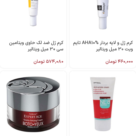
كرم ژل و لايه بردار AHA10% تایم
کرم ژل ضد لک حاوی ویتامین
ویت 30 میل ويتالير
سی 30 میل ویتالیر
۴۶۰,۰۰۰
تومان
۵۷۴,۰۸۰
تومان