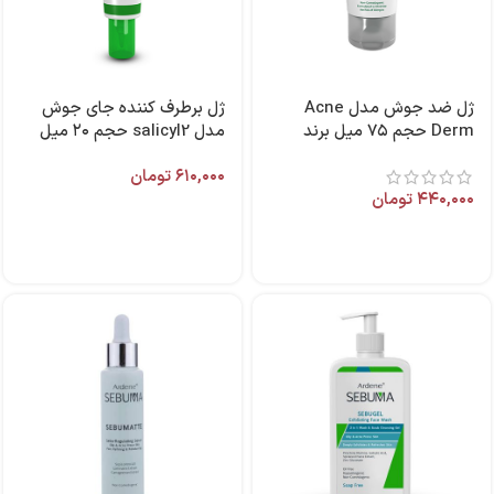
ژل ضد جوش مدل Acne
ژل برطرف کننده جای جوش
Derm حجم ۷۵ میل برند
مدل salicyl2 حجم ۲۰ میل
درماسیف
برند آردن سبوما
۶۱۰,۰۰۰
تومان
۴۴۰,۰۰۰
تومان