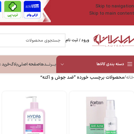
Skip to navigation
Skip to main content
ورود / ثبت نام
دسته بندی کالاها
بـــرنـــدها
صفحه اصلی
بلاگ
خرید 
خانه
/
محصولات برچسب خورده “ضد جوش و آکنه”
مراقبت صورت
پاک کننده و شوینده
مراقبت چشم و ابرو
مراقبت بد
ضد آفتاب
شوینده صورت
سرم و کرم دور چشم
روغن و لوسی
ضد جوش و آکنه
دستمال مرطوب
ضد چروک دور چشم
روشن کننده 
ضد چروک
آرایش پاک کن و میسلار واتر
ضد تیرگی و پف دور چشم
اسکراب بدن
سرم صورت
تونر و تونیک
مرطوب کننده دور چشم
ست مراقبت 
ضد لک و روشن کننده
پاک کننده آرایش چشم