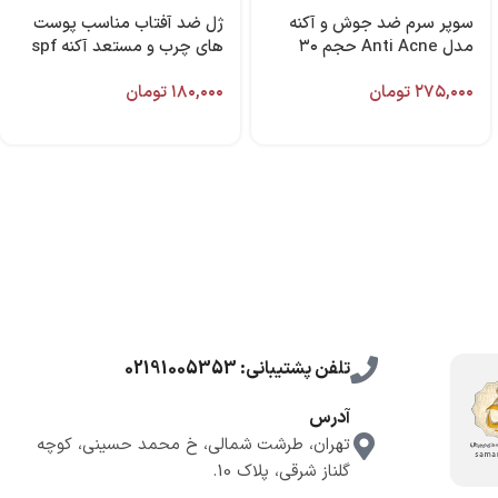
سوپر سرم ضد جوش و آکنه
ژل ضد آفتاب مناسب پوست
مدل Anti Acne حجم ۳۰
های چرب و مستعد آکنه spf
میل برند کامان
46 برند فاربن
۲۷۵,۰۰۰
تومان
۱۸۰,۰۰۰
تومان
تلفن پشتیبانی: 02191005353
آدرس
تهران، طرشت شمالی، خ محمد حسینی، کوچه
گلناز شرقی، پلاک 10.