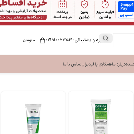
مشاوره و پشتیبانی:
02191005353
۰
تومان
عمده
درباره ما
همکاری با لیدیران
تماس با ما
ن
مراقبت لب
مراقبت دست و ناخن
مراقبت پا
ون بدن
نرم کننده و بالم لب
تقویت کننده ناخن
کرم ترک پا
بدن
کرم دست و ناخن
بدن