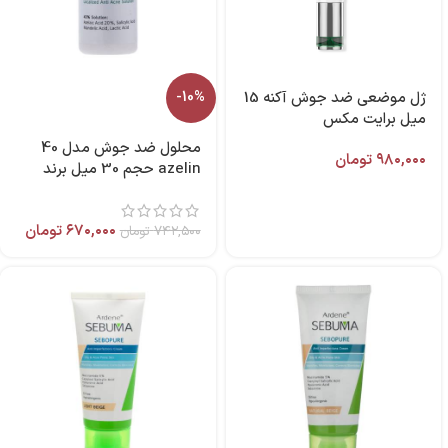
ژل موضعی ضد جوش آکنه 15
-10%
میل برایت مکس
محلول ضد جوش مدل 40
۹۸۰,۰۰۰
تومان
azelin حجم 30 میل برند
آردن سبوما
۶۷۰,۰۰۰
تومان
۷۴۲,۵۰۰
تومان