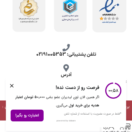
تلفن پشتیبانی: 02191005353
آدرس
تهران، طرشت شمالی، خ محمد حسینی، کوچه گلناز شرقی، پلاک 10.
برداشت مطالب با ذکر منبع بلامانع است | طراحی، توسعه و پشتیبانی :
دیمن ارتباط