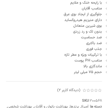
با رایحه خنک و ملایم
مناسب آقایان
جلوگیری از ایجاد بوی عرق
دارای منیزیم هیدروکساید
بوی شیرین متعادل
بدون لک و رد زردی
ضد حساسیت
ضد باکتری
جذب فوری
با ترکیبات ویژه و عطر تازه
مناسب PH پوست
ماندگاری بالا
حجم ۷۵ میلی لیتر
(دیدگاه کاربر
2
)
SKU
300568
دسته ها
آمبرلا
,
برندها
,
بهداشت بانوان و آقایان
,
بهداشت شخصی
,