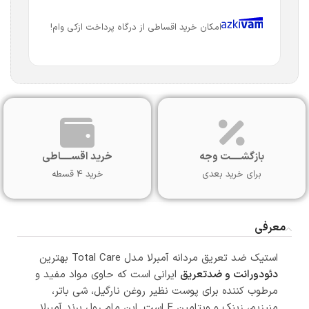
امکان خرید اقساطی از درگاه پرداخت ازکی وام!
بازگشـــــت وجه
خرید اقســـــاطی
برای خرید بعدی
خرید 4 قسطه
معرفی
استیک ضد تعریق مردانه آمبرلا مدل Total Care بهترین
دئودورانت و ضدتعریق
ایرانی است که حاوی مواد مفید و
مرطوب کننده برای پوست نظیر روغن نارگیل، شی باتر،
منیزیم، زینک و ویتامین E است. این مام رول برند آمبرلا