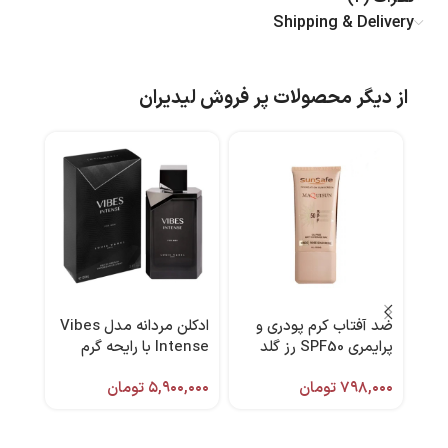
Shipping & Delivery
از دیگر محصولات پر فروش لیدیران
ضد آفتاب کرم پودری و
ادکلن مردانه مدل Vibes
کرم 
پرایمری SPF50 رز گلد
Intense با رایحه گرم
(NW20) مکیسان ۴۰میل
حجم 100 میل برند لویس
۷۹۸,۰۰۰
تومان
۵,۹۰۰,۰۰۰
تومان
سان سیف
وارل
اکسپ
,۰۰۰