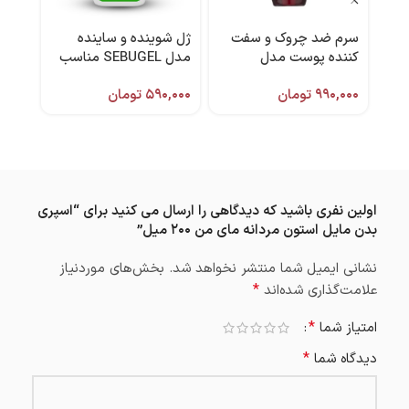
سرم ضد چروک و سفت
ژل شوینده و ساینده
روغن
کننده پوست مدل
مدل SEBUGEL مناسب
Mesolift حجم ۴۰ میل
پوست چرب 350 میل
میل 
۹۹۰,۰۰۰
تومان
۵۹۰,۰۰۰
تومان
,۴۹۸
برند آردن اکسپرتیج
برند آردن سبوما
اولین نفری باشید که دیدگاهی را ارسال می کنید برای “اسپری
بدن مایل استون مردانه مای من ۲۰۰ میل”
نشانی ایمیل شما منتشر نخواهد شد.
بخش‌های موردنیاز
*
علامت‌گذاری شده‌اند
*
امتیاز شما
*
دیدگاه شما