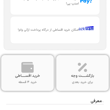
اسنپ پی!
امکان خرید اقساطی از درگاه پرداخت ازکی وام!
بازگشـــــت وجه
خرید اقســـــاطی
برای خرید بعدی
خرید 4 قسطه
معرفی