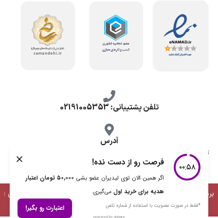
تلفن پشتیبانی: 02191005353
آدرس
تهران، طرشت شمالی، خ محمد حسینی، کوچه گلناز شرقی، پلاک 10.
برداشت مطالب با ذکر منبع بلامانع است | طراحی، توسعه و پشتیبانی :
دیمن ارتباط