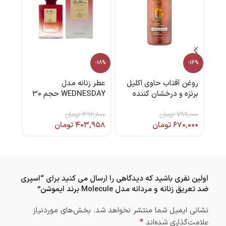
دستم
-18%
-16%
روغن آفتاب حاوی اکلیل
عطر زنانه مدل
عددی
برنزه و درخشان کننده
WEDNESDAY حجم 30
,۹۹۰
برنز مسی ۲۵۰ میل آردن
میل برند بی ماین
۷۹۹,۰۰۰
تومان
۴۹۲,۸۰۰
تومان
۶۷۰,۰۰۰
تومان
۴۰۳,۹۵۸
تومان
اولین نفری باشید که دیدگاهی را ارسال می کنید برای “اسپری
ضد تعریق زنانه و مردانه مدل Molecule برند ایموشن”
نشانی ایمیل شما منتشر نخواهد شد.
بخش‌های موردنیاز
*
علامت‌گذاری شده‌اند