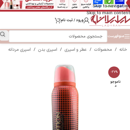
Skip to navigation
Skip to main content
ورود / ثبت نام
منو
فهرست
خانه
/
محصولات
/
عطر و اسپری
/
اسپری بدن
/
اسپری مردانه
-27%
ناموجو
د