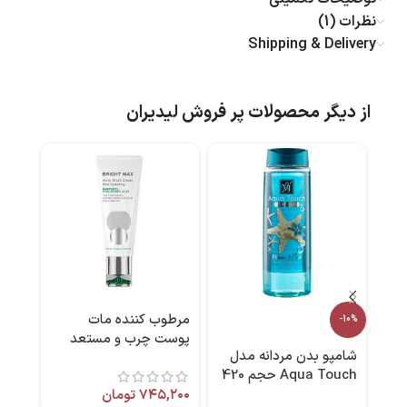
نظرات (1)
Shipping & Delivery
از دیگر محصولات پر فروش لیدیران
مرطوب کننده مات
-42%
-10%
پوست چرب و مستعد
شامپو بدن مردانه مدل
کرم 
آکنه 40 میل برایت مکس
Aqua Touch حجم 420
35 میل برند نوت
میل مای
۷۴۵,۲۰۰
تومان