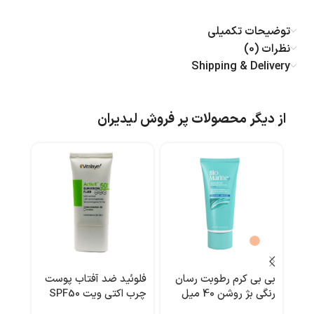
توضیحات تکمیلی
نظرات (0)
Shipping & Delivery
از دیگر محصولات پر فروش لیدیران
بی بی کرم رطوبت رسان
فلوئید ضد آفتاب پوست
بالم 
رنگی بژ روشن 40 میل
چرب اکتی ویت SPF50
بایومارین
بی رنگ 50 میل ویتالیر
هیدر