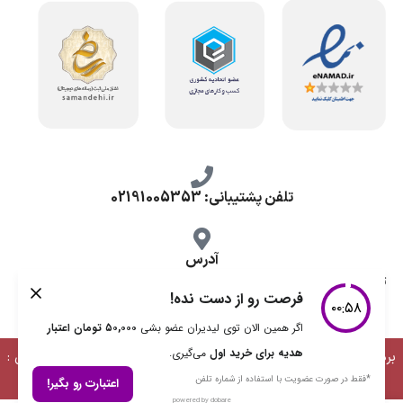
تلفن پشتیبانی: 02191005353
آدرس
تهران، طرشت شمالی، خ محمد حسینی، کوچه گلناز شرقی، پلاک 10.
برداشت مطالب با ذکر منبع بلامانع است | طراحی، توسعه و پشتیبانی :
دیمن ارتباط