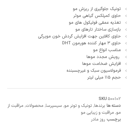
تونیک جلوگیری از ریزش مو
حاوى کمپلکس گیاهى موثر
تغذیه عمقى فولیکول هاى مو
بازسازى ساختار تارهاى مو
حاوی کافئین جهت افزایش گردش خون مویرگی
حاوى ۳ مهار کننده هورمون DHT
مناسب انواع مو
رویش مجدد موها
افزایش ضخامت موها
فرمولاسیون سبک و غیرچسبنده
حجم ۱۱۵ میلی لیتر
SKU
500102
دسته ها
برندها
,
تونیک و تونر مو
,
سیسپرسا
,
محصولات
,
مراقبت از
مو
,
مراقبت و زیبایی مو
برچسب
روز مادر