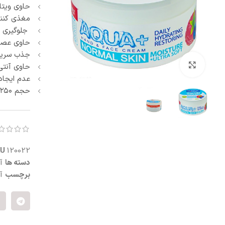
حاوی ویتام
آبرسان و مرطوب کننده
پنبه و پد آرایش پاک کن
مغذی کنن
ماسک صورت
جلوگیری ا
اسکراب و لایه بردار صورت
حاوی عصار
کرم شب و روز
جذب سری
ترمیم کننده
بزرگنمایی تصویر
حاوی آنتی
سفت کننده صورت
عدم ایجا
ضد التهاب و قرمزی
حجم ۲۵۰ میلی لیتر
درمان منافذ باز
ست مراقبت صورت
KU
120022
دسته ها
آ
برچسب
آ