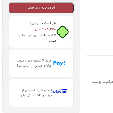
افزودن به سبد خرید
هر قسط با ترب‌پی:
۷۴,۲۵۰
تومان
۴ قسط ماهانه. بدون سود، چک و
ضامن.
خرید 4 قسطه بدون سود،
چک و ضامن از اسنپ پی!
راقبت پوست
امکان خرید اقساطی از
درگاه پرداخت ازکی وام!