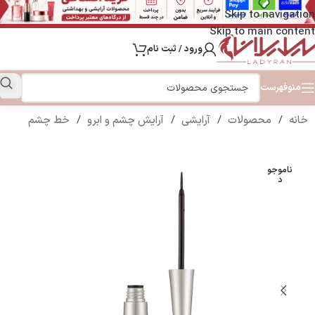
Skip to navigation
Skip to main content
ورود / ثبت نام
منو
فهرست
خانه
/
محصولات
/
آرایشی
/
آرایش چشم و ابرو
/
خط چشم
ناموجو
د