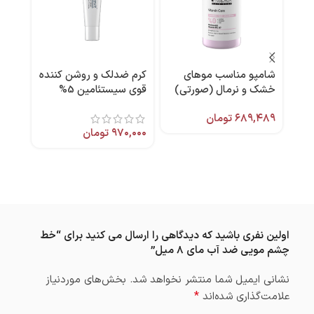
شامپو مناسب موهای
کرم ضدلک و روشن کننده
-14%
خشک و نرمال (صورتی)
قوی سیستئامین 5%
خمیر
500 میل ویتاپلکس
وایت ویت 40 میل
آقای
۶۸۹,۴۸۹
تومان
ویتالیر
۹۷۰,۰۰۰
تومان
۲,۱۲۵
هیدر
,۱۵۴
اولین نفری باشید که دیدگاهی را ارسال می کنید برای “خط
چشم مویی ضد آب مای ۸ میل”
نشانی ایمیل شما منتشر نخواهد شد.
بخش‌های موردنیاز
*
علامت‌گذاری شده‌اند