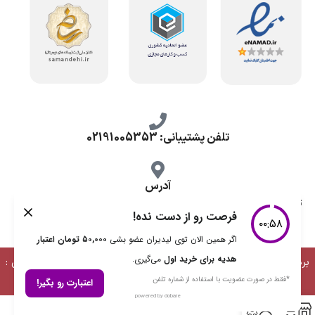
تلفن پشتیبانی: 02191005353
آدرس
تهران، طرشت شمالی، خ محمد حسینی، کوچه گلناز شرقی، پلاک 10.
برداشت مطالب با ذکر منبع بلامانع است | طراحی، توسعه و پشتیبانی :
دیمن ارتباط