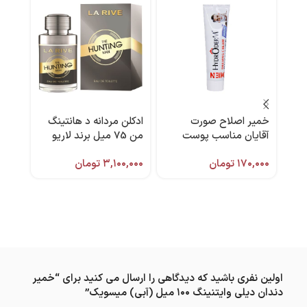
خمیر اصلاح صورت
ادکلن مردانه د هانتینگ
-26%
آقایان مناسب پوست
من 75 میل برند لاریو
های حساس 100 گرم
شماره 03 بر
۱۷۰,۰۰۰
تومان
۳,۱۰۰,۰۰۰
تومان
هیدرودرم
۰,۹۷۶
۸۹۵
اولین نفری باشید که دیدگاهی را ارسال می کنید برای “خمیر
دندان دیلی وایتنینگ ۱۰۰ میل (آبی) میسویک”