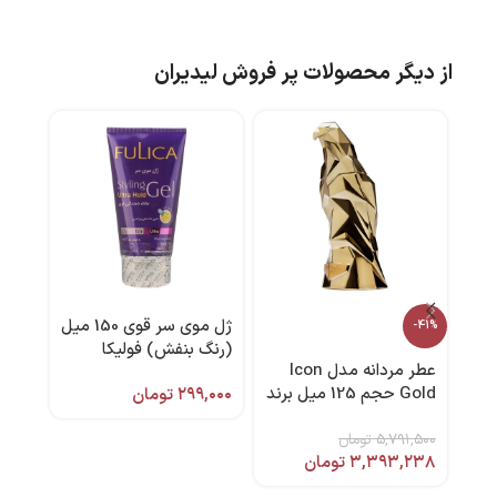
از دیگر محصولات پر فروش لیدیران
ژل موی سر قوی 150 میل
ژل ل
-41%
(رنگ بنفش) فولیکا
عطر مردانه مدل Icon
عددی
Gold حجم 125 میل برند
۲۹۹,۰۰۰
تومان
,۰۰۰
پلیس
۵,۷۹۱,۵۰۰
تومان
۳,۳۹۳,۲۳۸
تومان