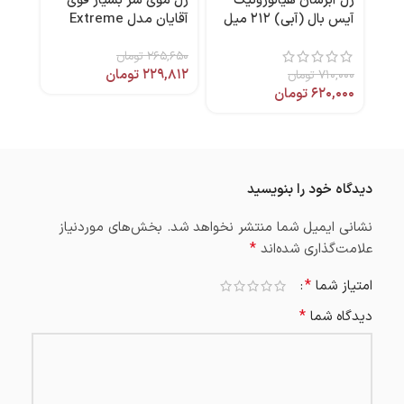
ژل آبرسان هیالورونیک
ژل موی سر بسیار قوی
نرمال
آیس بال (آبی) ۲۱۲ میل
آقایان مدل Extreme
Hold حجم 150میل
,۲۶۱
۲۶۵,۶۵۰
هیدرودرم
تومان
۲۲۹,۸۱۲
تومان
۷۱۰,۰۰۰
تومان
۶۲۰,۰۰۰
تومان
دیدگاه خود را بنویسید
نشانی ایمیل شما منتشر نخواهد شد.
بخش‌های موردنیاز
*
علامت‌گذاری شده‌اند
*
امتیاز شما
*
دیدگاه شما