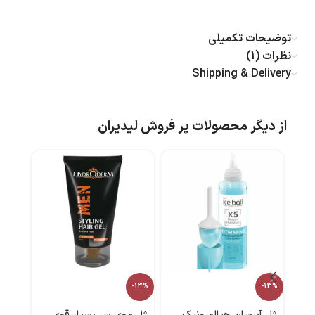
توضیحات تکمیلی
نظرات (1)
Shipping & Delivery
از دیگر محصولات پر فروش لیدیران
کرم 
-13%
-13%
منا