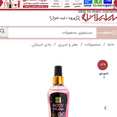
Skip to navigation
Skip to main content
ورود / ثبت نام
منو
فهرست
خانه
/
محصولات
/
عطر و اسپری
/
بادی اسپلش
-12%
ناموجو
د