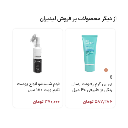
از دیگر محصولات پر فروش لیدیران
بی بی کرم رطوبت رسان
فوم شستشو انواع پوست
ادکل
رنگی بژ طبیعی 40 میل
تایم ویت 150 میل
من 75 میل برند لاریو
بایومارین
ویتالیر
۵۸۷,۲۸۴
تومان
۳۷۰,۰۰۰
تومان
,۰۰۰