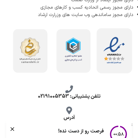
دارای مجوز اینماد از وزارت صمت
دارای مجوز رسمی اتحادیه کسب و کارهای مجازی
دارای مجوز ساماندهی وب سایت های وزرارت ارشاد
تلفن پشتیبانی: 02191005353
آدرس
تهران، طرشت شمالی، خ محمد حسینی، کوچه گلناز شرقی، پلاک 10.