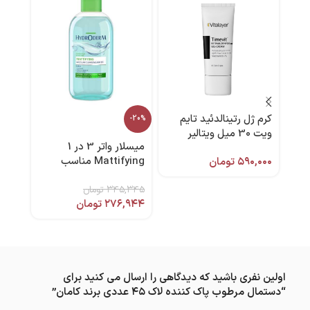
کرم ژل رتینالدئید تایم
-20%
ویت 30 میل ویتالیر
میسلار واتر 3 در 1
سی ف
Mattifying مناسب
۵۹۰,۰۰۰
تومان
پوست چرب و جوشدار
,۱۰۰
250 میل هیدرودرم
۳۴۵,۳۴۵
تومان
۲۷۶,۹۴۴
تومان
اولین نفری باشید که دیدگاهی را ارسال می کنید برای
“دستمال مرطوب پاک کننده لاک ۴۵ عددی برند کامان”