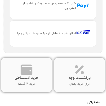
خرید 4 قسطه بدون سود، چک و ضامن از
اسنپ پی!
امکان خرید اقساطی از درگاه پرداخت ازکی وام!
بازگشـــــت وجه
خرید اقســـــاطی
برای خرید بعدی
خرید 4 قسطه
معرفی