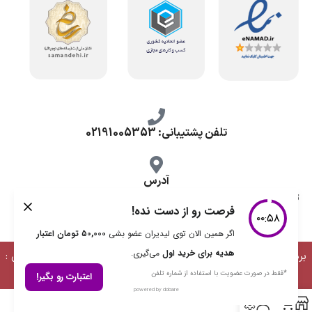
تلفن پشتیبانی: 02191005353
آدرس
تهران، طرشت شمالی، خ محمد حسینی، کوچه گلناز شرقی، پلاک 10.
برداشت مطالب با ذکر منبع بلامانع است | طراحی، توسعه و پشتیبانی :
دیمن ارتباط