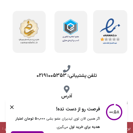
تلفن پشتیبانی: 02191005353
آدرس
تهران، طرشت شمالی، خ محمد حسینی، کوچه گلناز شرقی، پلاک 10.
برداشت مطالب با ذکر منبع بلامانع است | طراحی، توسعه و پشتیبانی :