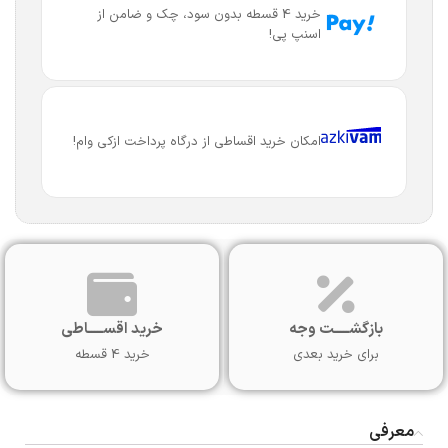
خرید 4 قسطه بدون سود، چک و ضامن از
اسنپ پی!
امکان خرید اقساطی از درگاه پرداخت ازکی وام!
بازگشـــــت وجه
خرید اقســـــاطی
برای خرید بعدی
خرید 4 قسطه
معرفی