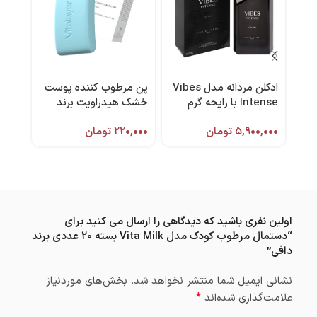
ادکلن مردانه مدل Vibes
پن مرطوب کننده پوست
سرم 
Intense با رایحه گرم
خشک هیدراویت برند
حجم 100 میل برند لویس
ویتالیر
میل 
۵,۹۰۰,۰۰۰
تومان
۲۲۰,۰۰۰
تومان
,۰۰۰
وارل
اولین نفری باشید که دیدگاهی را ارسال می کنید برای
“دستمال مرطوب کودک مدل Vita Milk بسته ۲۰ عددی برند
دافی”
نشانی ایمیل شما منتشر نخواهد شد.
بخش‌های موردنیاز
*
علامت‌گذاری شده‌اند