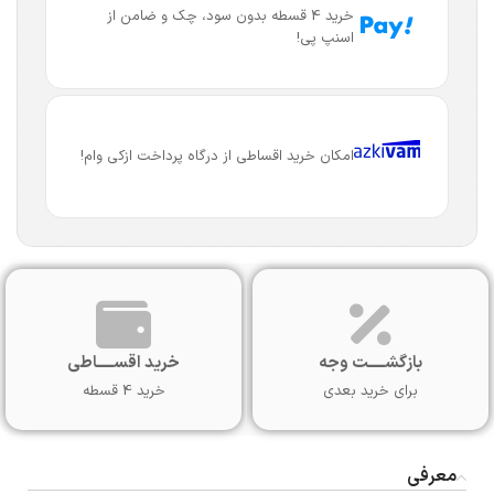
خرید 4 قسطه بدون سود، چک و ضامن از
اسنپ پی!
امکان خرید اقساطی از درگاه پرداخت ازکی وام!
بازگشـــــت وجه
خرید اقســـــاطی
برای خرید بعدی
خرید 4 قسطه
معرفی