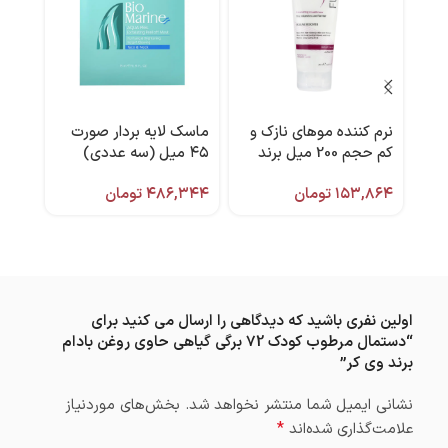
نرم کننده موهای نازک و
ماسک لایه بردار صورت
تست
کم حجم 200 میل برند
۴۵ میل (سه عددی)
فولیکا
بایومارین
مدیک
۱۵۳,۸۶۴
تومان
۴۸۶,۳۴۴
تومان
,۰۰۰
اولین نفری باشید که دیدگاهی را ارسال می کنید برای
“دستمال مرطوب کودک 72 برگی گیاهی حاوی روغن بادام
برند وی کر”
نشانی ایمیل شما منتشر نخواهد شد.
بخش‌های موردنیاز
*
علامت‌گذاری شده‌اند