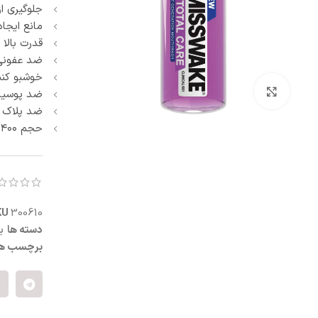
جلوگیری ا
آبرسان و مرطوب کننده
پنبه و پد آرایش پاک کن
مانع ایجا
ماسک صورت
قدرت بالا 
اسکراب و لایه بردار صورت
ضد عفونی 
کرم شب و روز
خوشبو کنن
ترمیم کننده
بزرگنمایی تصویر
ضد پوسید
سفت کننده صورت
ضد پلاک
ضد التهاب و قرمزی
حجم ۴۰۰ میلی لیتر
درمان منافذ باز
ست مراقبت صورت
KU
300610
دسته ها
ب
برچسب ها