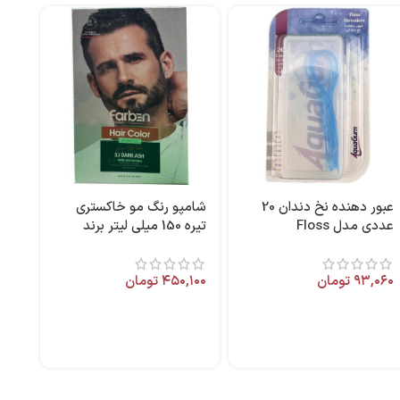
عبور دهنده نخ دندان 20
شامپو رنگ مو خاکستری
عددی مدل Floss
تیره 150 میلی لیتر برند
Threaders برند آکواگام
فاربن
۹۳,۰۶۰
تومان
۴۵۰,۱۰۰
تومان