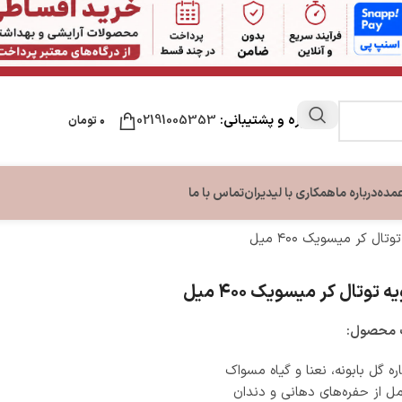
مشاوره و پشتیبانی:
02191005353
۰
تومان
عمده
درباره ما
همکاری با لیدیران
تماس با ما
ال کر میسویک ۴۰۰ میل
ن
مراقبت لب
مراقبت دست و ناخن
مراقبت پا
توتال کر میسویک ۴۰۰ میل
ون بدن
نرم کننده و بالم لب
تقویت کننده ناخن
کرم ترک پا
بدن
کرم دست و ناخن
محصول:
بدن
 گل بابونه، نعنا و گیاه مسواک
ل از حفره‌های دهانی و دندان