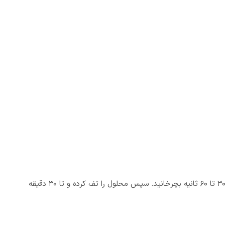
برای استفاده از دهانشویه توتال کر میسویک ۴۰۰ میلی لیتر، پس از مسواک زدن یک درب بطری از محلول را در دهان خود بریزید و به مدت ۳۰ تا ۶۰ ثانیه بچرخانید. سپس محلول را تف کرده و تا ۳۰ دقیقه