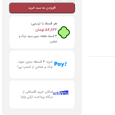
افزودن به سبد خرید
هر قسط با ترب‌پی:
۵۶,۸۲۲
تومان
۴ قسط ماهانه. بدون سود، چک و
ضامن.
خرید 4 قسطه بدون سود،
چک و ضامن از اسنپ پی!
امکان خرید اقساطی از
درگاه پرداخت ازکی وام!