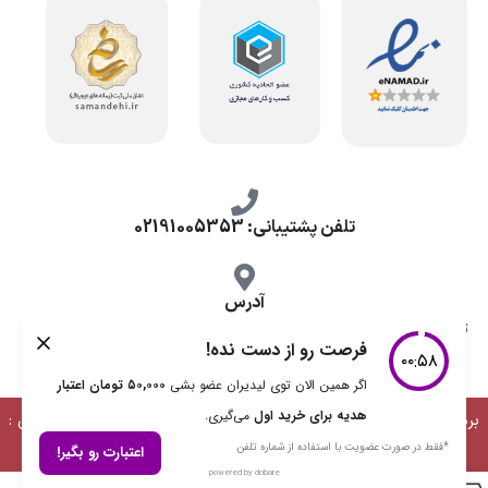
تلفن پشتیبانی: 02191005353
آدرس
تهران، طرشت شمالی، خ محمد حسینی، کوچه گلناز شرقی، پلاک 10.
برداشت مطالب با ذکر منبع بلامانع است | طراحی، توسعه و پشتیبانی :
دیمن ارتباط