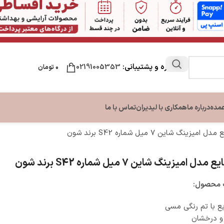
مشاوره و پشتیبانی:
02191005353
۰
تومان
عمده
درباره ما
همکاری با لیدیران
تماس با ما
میزینگ شاین ۷ میل شماره S42 برند شون
ن
مراقبت لب
مراقبت دست و ناخن
مراقبت پا
ل امیزینگ شاین ۷ میل شماره S42 برند شون
ون بدن
نرم کننده و بالم لب
تقویت کننده ناخن
کرم ترک پا
بدن
کرم دست و ناخن
محصول:
بدن
ع با تم رنگی مسی
 و درخشان