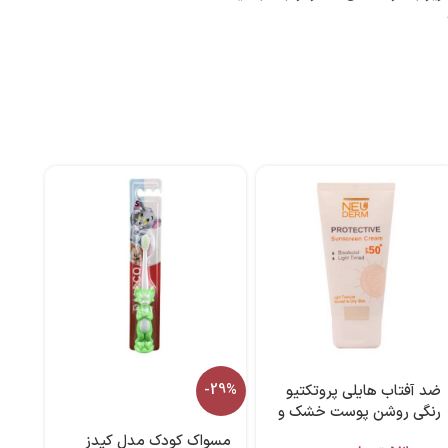
ضد آفتاب هایلی پروتکتیو
-29%
رنگی روشن پوست خشک و
معمولی ۵۰ میل نئودرم
مسواک کودک مدل کیدز