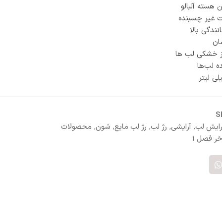
 هسته آلبالو
ت غیر چسبنده
ندگی بالا
ان
ز خشکی لب ها
ه لب‌ها
S
رایش لب
,
آرایشی
,
رژ لب
,
رژ لب مایع
,
شون
,
محصولات
خر فصل 1