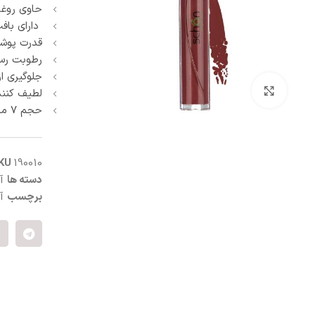
حاوی روغن
آبرسان و مرطوب کننده
پنبه و پد آرایش پاک کن
دارای باف
ماسک صورت
قدرت پوشان
اسکراب و لایه بردار صورت
رطوبت رس
کرم شب و روز
جلوگیری ا
ترمیم کننده
بزرگنمایی تصویر
لطیف کنند
سفت کننده صورت
حجم ۷ میلی لیتر
ضد التهاب و قرمزی
درمان منافذ باز
ست مراقبت صورت
KU
190010
دسته ها
آ
برچسب
آ