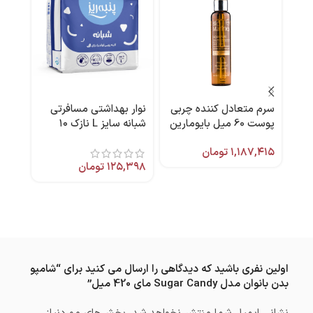
سرم متعادل کننده چربی
نوار بهداشتی مسافرتی
-16%
پوست 60 میل بایومارین
شبانه سایز L نازک ۱۰
اسپری
عددی پنبه ریز
۱,۱۸۷,۴۱۵
تومان
برند 
۱۲۵,۳۹۸
تومان
,۹۶۴
۵۳۴
اولین نفری باشید که دیدگاهی را ارسال می کنید برای “شامپو
بدن بانوان مدل Sugar Candy مای 420 میل”