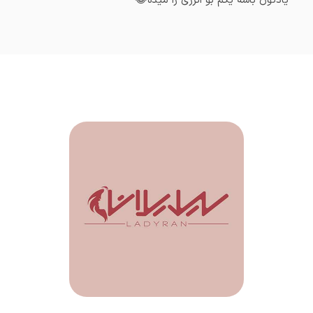
یادتون باشه یکم بو انرژی زا میده😂