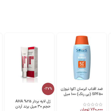
ضد آفتاب آبرسان آکوا نیوژن
-27%
SPF50 (بی رنگ) 100 میل
آردن سولاریس
ژل لایه بردار 25% AHA
حجم ۳۰ میل برند آردن
۷۶۰,۰۰۰
تومان