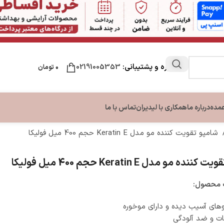
مشاوره و پشتیبانی:
02191005353
۰
تومان
عمده
درباره ما
همکاری با لیدیران
تماس با ما
شامپو تقویت‌ کننده مو مدل Keratin E حجم 400 میل فولیکا
ن
مراقبت لب
مراقبت دست و ناخن
مراقبت پا
نده مو مدل Keratin E حجم 400 میل فولیکا
ون بدن
نرم کننده و بالم لب
تقویت کننده ناخن
کرم ترک پا
بدن
کرم دست و ناخن
محصول:
بدن
ای آسیب دیده و دارای موخوره
ات و ضد آلودگی