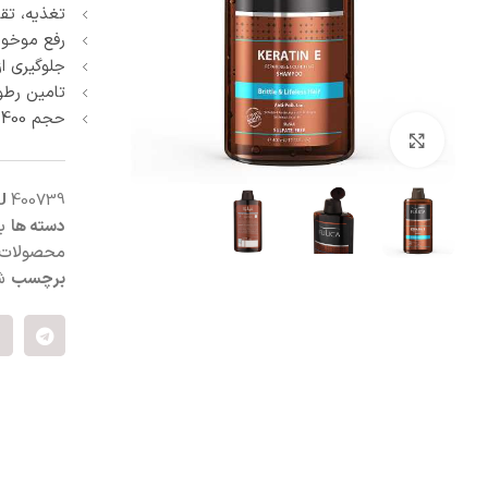
تغذیه، تق
آبرسان و مرطوب کننده
پنبه و پد آرایش پاک کن
رفع موخور
ماسک صورت
جلوگیری ا
اسکراب و لایه بردار صورت
تامین رطو
کرم شب و روز
حجم 400 میلی لیتر
ترمیم کننده
بزرگنمایی تصویر
سفت کننده صورت
ضد التهاب و قرمزی
U
400739
درمان منافذ باز
دسته ها
ب
ست مراقبت صورت
محصولات
برچسب
ش