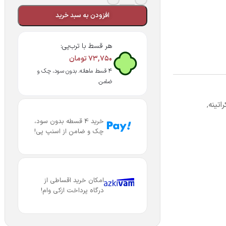
افزودن به سبد خرید
هر قسط با ترب‌پی:
۷۳,۷۵۰
تومان
۴ قسط ماهانه. بدون سود، چک و
ضامن.
راتینه
,
خرید 4 قسطه بدون سود،
چک و ضامن از اسنپ پی!
امکان خرید اقساطی از
درگاه پرداخت ازکی وام!