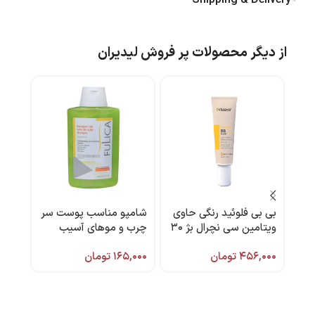
Shipping & Delivery
از دیگر محصولات پر فروش لیدیران
بی بی فلوئید رنگی حاوی
شامپو مناسب پوست سر
-21%
ویتامین سی نچرال بژ ۳۰
چرب و موهای آسیب
ژل لو
میل ویتالیر
دیده 200 میل فولیکا
۴۵۶,۰۰۰
تومان
۱۶۵,۰۰۰
تومان
کدک
,۱۲۸
۶۳۵