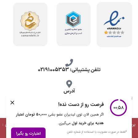
تلفن پشتیبانی: 02191005353
آدرس
تهران، طرشت شمالی، خ محمد حسینی، کوچه گلناز شرقی، پلاک 10.
برداشت مطالب با ذکر منبع بلامانع است | طراحی، توسعه و پشتیبانی :
دیمن ارتباط