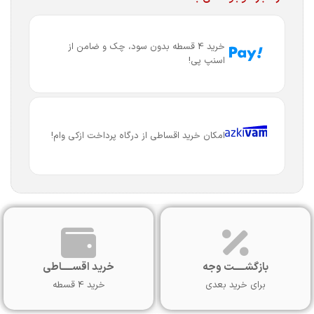
خرید 4 قسطه بدون سود، چک و ضامن از
اسنپ پی!
امکان خرید اقساطی از درگاه پرداخت ازکی وام!
بازگشـــــت وجه
خرید اقســـــاطی
برای خرید بعدی
خرید 4 قسطه