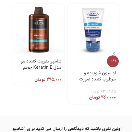
شامپو تقویت‌ کننده مو
ژل 
-28%
مدل Keratin E حجم
لوسیون شوینده و
400 میل فولیکا
مرطوب کننده صورت
۲۹۵,۰۰۰
تومان
,۶۵۰
برند
مدل درای ریلیف ۱۵۰
۶۳۹,۴۸۵
تومان
میل برند آردن آتوپیا
۴۶۰,۰۰۰
تومان
اولین نفری باشید که دیدگاهی را ارسال می کنید برای “شامپو