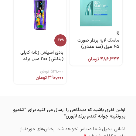
ماسک لایه بردار صورت
-26%
۴۵ میل (سه عددی)
برند
بادی اسپلش زنانه کایلی
بایومارین
(بنفش) ۲۰۰ میل برند
۴۸۶,۳۴۴
تومان
کالیستا
,۰۰۰
۵۲۹,۰۰۰
تومان
۳۹۰,۰۰۰
تومان
اولین نفری باشید که دیدگاهی را ارسال می کنید برای “شامپو
پروتئینه جوانه گندم برند لابورن”
نشانی ایمیل شما منتشر نخواهد شد.
بخش‌های موردنیاز