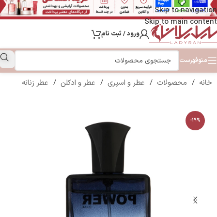
Skip to navigation
Skip to main content
ورود / ثبت نام
منو
فهرست
خانه
/
محصولات
/
عطر و اسپری
/
عطر و ادکلن
/
عطر زنانه
-19%