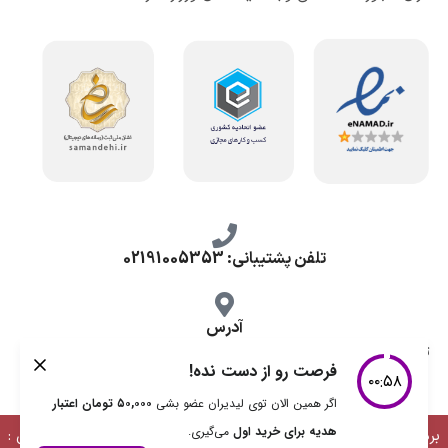
تلفن پشتیبانی: 02191005353
آدرس
تهران، طرشت شمالی، خ محمد حسینی، کوچه گلناز شرقی، پلاک 10.
برداشت مطالب با ذکر منبع بلامانع است | طراحی، توسعه و پشتیبانی :