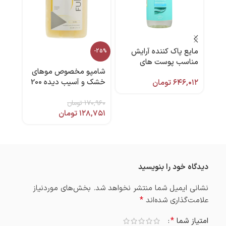
مایع پاک کننده آرایش
-28%
-25%
مناسب پوست های
شامپو مخصوص موهای
لوسی
خشک 250 میل
خشک و آسیب دیده 200
مرطو
۶۴۶,۰۱۲
تومان
بایومارین
میل فولیکا
۱۷۰,۹۶۰
تومان
,۴۸۵
میل ب
۱۲۸,۷۵۱
تومان
,۰۰۰
دیدگاه خود را بنویسید
نشانی ایمیل شما منتشر نخواهد شد.
بخش‌های موردنیاز
*
علامت‌گذاری شده‌اند
*
امتیاز شما