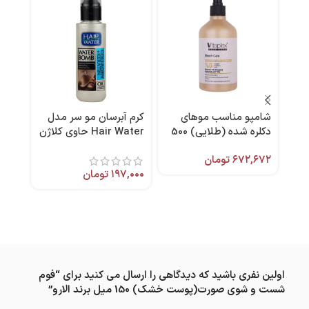
شامپو مناسب موهای
کرم آبرسان مو سر مدل
-9%
دکلره شده (طلایی) 500
Hair Water حاوی کلاژن
اسپر
میل ویتاپلکس
و کراتین ۱۰۰ میل برند
۶۷۲,۶۷۲
تومان
کامان
پلی
۱۹۷,۰۰۰
تومان
,۳۹۵
۷۳۶
اولین نفری باشید که دیدگاهی را ارسال می کنید برای “فوم
شست و شوی صورت(پوست خشک) 150 میل برند الارو”