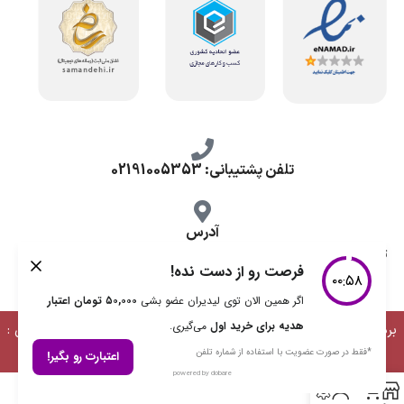
تلفن پشتیبانی: 02191005353
آدرس
تهران، طرشت شمالی، خ محمد حسینی، کوچه گلناز شرقی، پلاک 10.
برداشت مطالب با ذکر منبع بلامانع است | طراحی، توسعه و پشتیبانی :
دیمن ارتباط