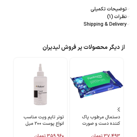
توضیحات تکمیلی
نظرات (1)
Shipping & Delivery
از دیگر محصولات پر فروش لیدیران
دستمال مرطوب پاک
تونر تایم ویت مناسب
شامپ
کننده دست و صورت
انواع پوست 200 میل
پوست نرمال ۱۵ عددی
ویتالیر
B6 حجم 400 میل فولیکا
۳۷,۴۹۳
تومان
۳۵۹,۹۶۰
تومان
پنبه ریز