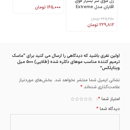
ژل موی سر بسیار قوی
دیده 200 میل فولیکا
آقایان مدل Extreme
۱۶۵,۰۰۰
تومان
,۱۰۰
Hold حجم 150میل
۲۶۵,۶۵۰
هیدرودرم
تومان
۲۲۹,۸۱۲
تومان
اولین نفری باشید که دیدگاهی را ارسال می کنید برای “ماسک
ترمیم کننده مناسب موهای دکلره شده (طلایی) 500 میل
ویتاپلکس”
نشانی ایمیل شما منتشر نخواهد شد.
بخش‌های موردنیاز
*
علامت‌گذاری شده‌اند
*
امتیاز شما
*
دیدگاه شما