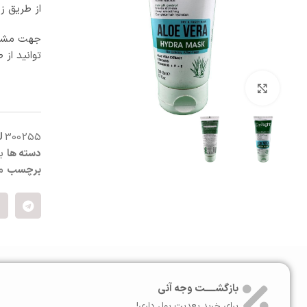
از طریق زی
آبرسان و مرطوب کننده
پنبه و پد آرایش پاک کن
ماسک صورت
جهت مشاو
اسکراب و لایه بردار صورت
توانید از 
کرم شب و روز
ترمیم کننده
بزرگنمایی تصویر
سفت کننده صورت
ضد التهاب و قرمزی
درمان منافذ باز
U
300255
ست مراقبت صورت
دسته ها
ب
برچسب
م
بازگشـــــت وجه آنی
برای خرید بعدیت پول داری!