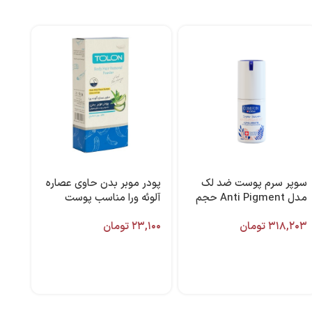
سوپر سرم پوست ضد لک
پودر موبر بدن حاوی عصاره
مدل Anti Pigment حجم
آلوئه ورا مناسب پوست
۳۰ میل برند کامان
معمولی 50 گرمی تولون
۳۱۸,۲۰۳
تومان
۲۳,۱۰۰
تومان