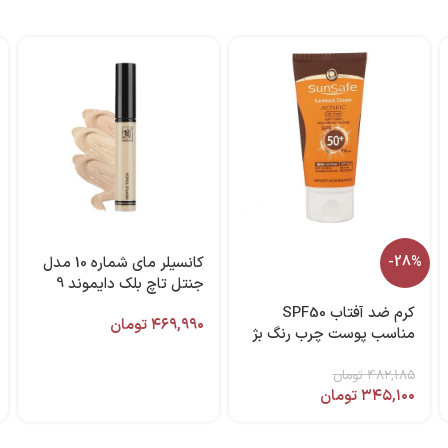
-28%
کانسیلر مای شماره 10 مدل
جنتل تاچ بلک دایموند 9
میل
کرم ضد آفتاب SPF50
۴۶۹,۹۹۰
تومان
مناسب پوست چرب رنگ بژ
روشن ۵۰ میل سان سیف
۴۸۲,۱۸۵
تومان
۳۴۵,۱۰۰
تومان