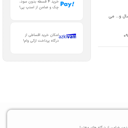
خرید 4 قسطه بدون سود،
چک و ضامن از اسنپ پی!
ال و… می
امکان خرید اقساطی از
درگاه پرداخت ازکی وام!
دون ضامن از درگاه های معتبر!