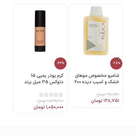
ماسک
-44%
-25%
شامپو مخصوص موهای
کرم پودر پمپی 15
هیدر
خشک و آسیب دیده 200
دتوکس 35 میل برند
,۰۰۰
میل فولیکا
نوت
۱۷۰,۹۶۰
تومان
۱۲۸,۷۵۱
تومان
۱,۸۶۵,۹۰۰
تومان
۱,۰۵۰,۰۰۰
تومان