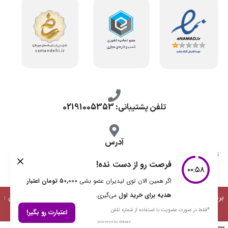
تلفن پشتیبانی: 02191005353
آدرس
تهران، طرشت شمالی، خ محمد حسینی، کوچه گلناز شرقی، پلاک 10.
برداشت مطالب با ذکر منبع بلامانع است | طراحی، توسعه و پشتیبانی :
دیمن ارتباط