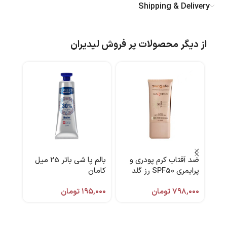
Shipping & Delivery
از دیگر محصولات پر فروش لیدیران
ضد آفتاب کرم پودری و
بالم پا شی باتر 25 میل
لیف 
پرایمری SPF50 رز گلد
کامان
برند 
(NW20) مکیسان ۴۰میل
۷۹۸,۰۰۰
تومان
۱۹۵,۰۰۰
تومان
سان سیف
,۰۰۰