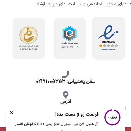
دارای مجوز ساماندهی وب سایت های وزرارت ارشاد
تلفن پشتیبانی: 02191005353
آدرس
تهران، طرشت شمالی، خ محمد حسینی، کوچه گلناز شرقی، پلاک 10.