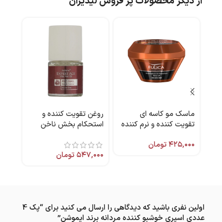
از دیگر محصولات پر فروش لیدیران
ماسک مو کاسه ای
روغن تقویت کننده و
خط چ
تقویت کننده و نرم کننده
استحکام بخش ناخن
عمیق موهای قهوه ای و
Pro Nail برند آردن
۵.۵ میل کالیستا
۴۲۵,۰۰۰
تومان
۳۷۴
مشکی 300 میل فولیکا
اکسپرتیج
۵۴۷,۰۰۰
تومان
اولین نفری باشید که دیدگاهی را ارسال می کنید برای “پک 4
عددی اسپری خوشبو کننده مردانه برند ایموشن”