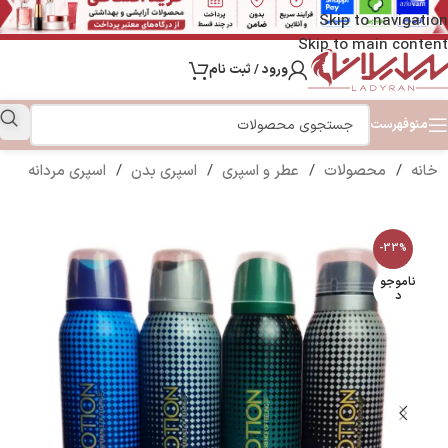
Skip to navigation
Skip to main content
ورود / ثبت نام
منو
فهرست
خانه
/
محصولات
/
عطر و اسپری
/
اسپری بدن
/
اسپری مردانه
-33%
ناموجو
د