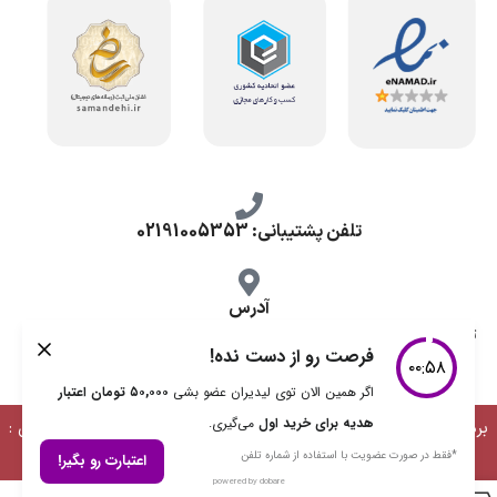
تلفن پشتیبانی: 02191005353
آدرس
تهران، طرشت شمالی، خ محمد حسینی، کوچه گلناز شرقی، پلاک 10.
برداشت مطالب با ذکر منبع بلامانع است | طراحی، توسعه و پشتیبانی :
دیمن ارتباط