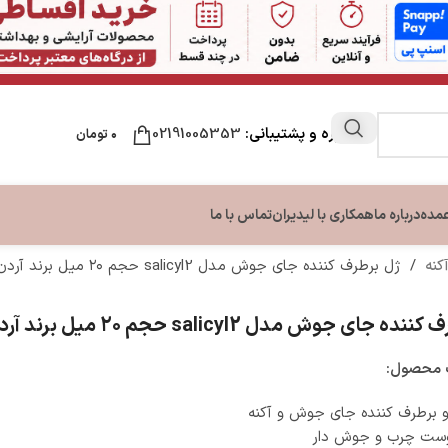
مشاوره و پشتیبانی:
02191005353
۰
تومان
عمده
درباره ما
همکاری با لیدیران
تماس با ما
کنه
/
ژل برطرف کننده جای جوش مدل salicyl2 حجم ۲۰ میل برند آردن سبوما
ن
مراقبت لب
مراقبت دست و ناخن
مراقبت پا
 جای جوش مدل salicyl2 حجم ۲۰ میل برند آردن سبوما
ون بدن
نرم کننده و بالم لب
تقویت کننده ناخن
کرم ترک پا
بدن
کرم دست و ناخن
محصول:
بدن
 و برطرف‌ کننده جای جوش و آکنه
ست‌ چرب و جوش دار