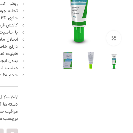
روشن کنن
آبرسان و مرطوب کننده
پنبه و پد آرایش پاک کن
تخلیه جو
ماسک صورت
حاوی %2 اسید سالیسیلیک
اسکراب و لایه بردار صورت
کاهش قرمز
کرم شب و روز
با خاصیت 
ترمیم کننده
بزرگنمایی تصویر
انحلال ما
سفت کننده صورت
دارای خاص
ضد التهاب و قرمزی
قابلیت نفو
درمان منافذ باز
بدون ایج
ست مراقبت صورت
مناسب است
حجم ۲۰ میلی لیتر
KU
400707
دسته ها
آ
مراقبت ص
برچسب ها