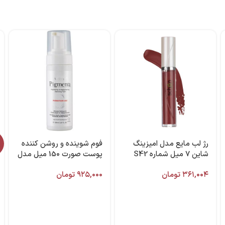
رژ لب مایع مدل امیزینگ
فوم شوینده و روشن کننده
شاین ۷ میل شماره S42
پوست صورت 150 میل مدل
برند شون
PIGMAFOMA ARC آردن
۳۶۱,۰۰۴
تومان
۹۲۵,۰۰۰
تومان
پیگمنتا