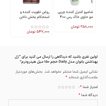
شامپو کنترل کننده چربی
روغن تقویت کننده و
دستم
مو حاوی خاک رس 400
استحکام بخش ناخن
میل هیدرودرم
Pro Nail برند آردن
عددی
۲۵۸,۰۰۰
تومان
,۹۹۰
اکسپرتیج
۵۴۷,۰۰۰
تومان
اولین نفری باشید که دیدگاهی را ارسال می کنید برای “ژل
بهداشتی بانوان مدل Daily حجم 150 میل هیدرودرم”
نشانی ایمیل شما منتشر نخواهد شد.
بخش‌های موردنیاز
*
علامت‌گذاری شده‌اند
*
امتیاز شما
*
دیدگاه شما