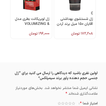
ژل شستشوی بهداشتی
ژل لوبریکانت بطری مدل
-12%
آقایان ۱۵۰ میل برند آردن
VOLUMIZING &
اسپر
WARMING حجم ۱۰۰
۱۷۲,۲۰۸
تومان
۱۹۶,۰۰۰
تومان
میل بادیگارد
پلی
,۵۴۰
۴۷۲
اولین نفری باشید که دیدگاهی را ارسال می کنید برای “ژل
جنسی حجم دهنده پاور برند سیمپلکس”
نشانی ایمیل شما منتشر نخواهد شد.
بخش‌های موردنیاز
*
علامت‌گذاری شده‌اند
*
امتیاز شما