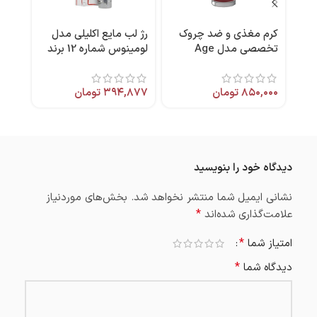
کرم مغذی و ضد چروک
رژ لب مایع اکلیلی مدل
کرم 
تخصصی مدل Age
لومینوس شماره 12 برند
Defence برند آردن
مای
D01 برند شون
,۳۹۰
اکسپرتیج
۸۵۰,۰۰۰
تومان
۳۹۴,۸۷۷
تومان
دیدگاه خود را بنویسید
نشانی ایمیل شما منتشر نخواهد شد.
بخش‌های موردنیاز
*
علامت‌گذاری شده‌اند
*
امتیاز شما
*
دیدگاه شما