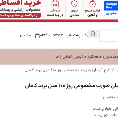
مشاوره و پشتیبانی:
02191005353
۰
تومان
عمده
درباره ما
همکاری با لیدیران
تماس با ما
ز
/
کرم آبرسان صورت مخصوص روز 100 میل برند کامان
ن
مراقبت لب
مراقبت دست و ناخن
مراقبت پا
صورت مخصوص روز 100 میل برند کامان
ون بدن
نرم کننده و بالم لب
تقویت کننده ناخن
کرم ترک پا
بدن
کرم دست و ناخن
محصول:
بدن
نی طولانی‌مدت
وانسازی پوست