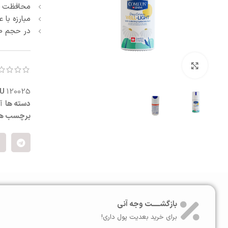
محافظت از
آبرسان و مرطوب کننده
پنبه و پد آرایش پاک کن
مبارزه با ع
ماسک صورت
در حجم 100 میلی‌لیتر
اسکراب و لایه بردار صورت
کرم شب و روز
ترمیم کننده
بزرگنمایی تصویر
سفت کننده صورت
ضد التهاب و قرمزی
KU
120025
درمان منافذ باز
دسته ها
آ
ست مراقبت صورت
برچسب ها
بازگشـــــت وجه آنی
برای خرید بعدیت پول داری!