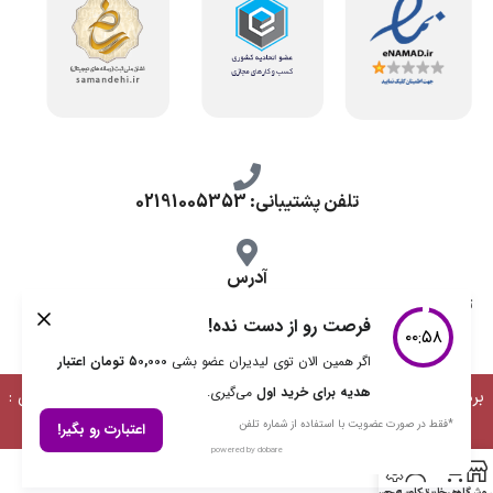
تلفن پشتیبانی: 02191005353
آدرس
تهران، طرشت شمالی، خ محمد حسینی، کوچه گلناز شرقی، پلاک 10.
برداشت مطالب با ذکر منبع بلامانع است | طراحی، توسعه و پشتیبانی :
دیمن ارتباط