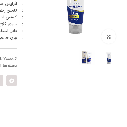
افزایش اس
تامین رطو
کاهش اح
حاوی کلاژن، ا
قابل استفا
بزرگنمایی تصویر
وزن خالص 50 میلی‌ل
KU
700056
دسته ها
آ