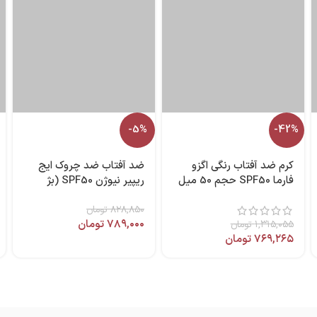
-5%
-42%
کرم ضد آفتاب رنگی اگزو
ضد آفتاب ضد چروک ایج
فارما SPF50 حجم 50 میل
ریپیر نیوژن SPF50 (بژ
برند مای فارما
روشن) 75 میل آردن
۸۲۸,۸۵۰
سولاریس
تومان
۷۸۹,۰۰۰
تومان
۱,۳۱۵,۰۵۵
تومان
۷۶۹,۲۶۵
تومان