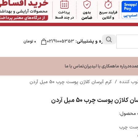
مشاوره و پشتیبانی:
02191005353
۰
تومان
عمده
درباره ما
همکاری با لیدیران
تماس با ما
طوب کننده
/
کرم آبرسان کلاژن پوست چرب 50 میل آردن
 کلاژن پوست چرب 50 میل آردن
محصول:
وست چرب