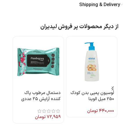
Shipping & Delivery
از دیگر محصولات پر فروش لیدیران
لوسیون پمپی بدن کودک
دستمال مرطوب پاک
-37%
250 میل الوینا
کننده آرایش ۲۵ عددی
کرم 
پنبه ریز
۴۴۰,۰۰۰
تومان
شون
۷۲,۹۵۹
تومان
۸,۷۰۰
,۰۸۱