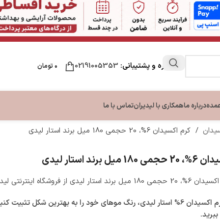
مشاوره و پشتیبانی:
02191005353
۰
تومان
عمده
درباره ما
همکاری با لیدیران
تماس با ما
سیدان
/
کرم اکسیدان 6%، 20 حجمی 180 میل برند استار لیدی
ن
مراقبت لب
مراقبت دست و ناخن
مراقبت پا
 میل برند استار لیدی
ون بدن
نرم کننده و بالم لب
تقویت کننده ناخن
کرم ترک پا
بدن
کرم دست و ناخن
 استار لیدی از فروشگاه اینترنتی لیدیران
بدن
با خرید کرم اکسیدان 6% استار لیدی، رنگ موهای خود را به بهترین شکل تثبیت ک
ببرید.