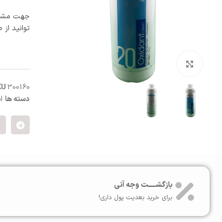
آبرسان و مرطوب کننده
پنبه و پد آرایش پاک کن
جهت مشاو
ماسک صورت
توانید از 
اسکراب و لایه بردار صورت
کرم شب و روز
ترمیم کننده
بزرگنمایی تصویر
سفت کننده صورت
ضد التهاب و قرمزی
KU
300160
درمان منافذ باز
دسته ها
ا
ست مراقبت صورت
بازگشـــــت وجه آنی
برای خرید بعدیت پول داری!