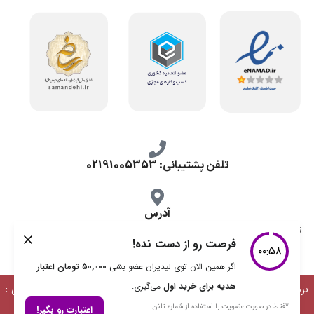
تلفن پشتیبانی: 02191005353
آدرس
تهران، طرشت شمالی، خ محمد حسینی، کوچه گلناز شرقی، پلاک 10.
برداشت مطالب با ذکر منبع بلامانع است | طراحی، توسعه و پشتیبانی :
دیمن ارتباط